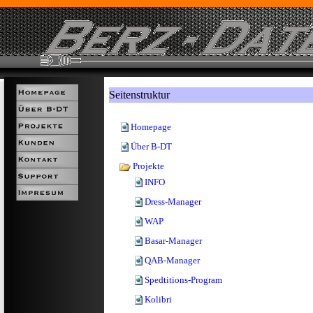
Seitenstruktur
Homepage
Über B-DT
Projekte
INFO
Dress-Manager
WAP
Basar-Manager
QAB-Manager
Spedtitions-Program
Kolibri